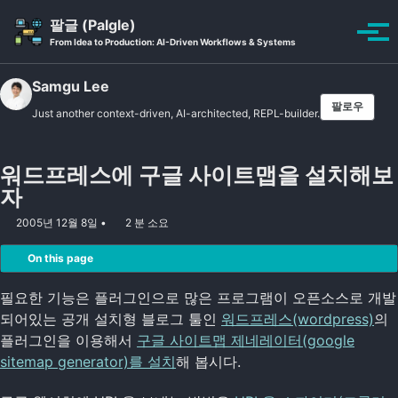
Skip to primary navigation
Skip to content
Skip to footer
팔글 (Palgle)
Toggle se
토글
From Idea to Production: AI-Driven Workflows & Systems
Samgu Lee
팔로우
Just another context-driven, AI-architected, REPL-builder.
워드프레스에 구글 사이트맵을 설치해보
자
2005년 12월 8일
2 분 소요
On this page
필요한 기능은 플러그인으로 많은 프로그램이 오픈소스로 개발
되어있는 공개 설치형 블로그 툴인
워드프레스(wordpress)
의
플러그인을 이용해서
구글 사이트맵 제네레이터(google
sitemap generator)를 설치
해 봅시다.