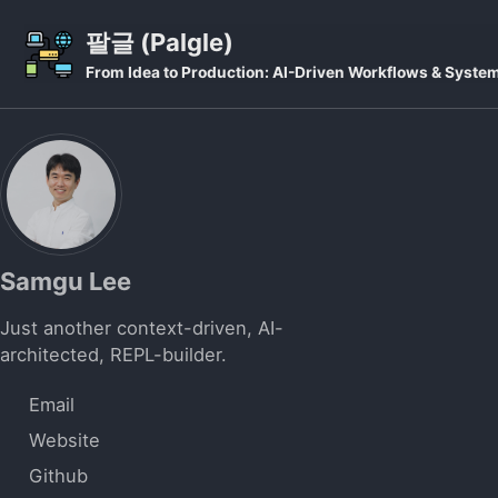
Skip to primary navigation
Skip to content
Skip to footer
팔글 (Palgle)
From Idea to Production: AI-Driven Workflows & Syste
Samgu Lee
Just another context-driven, AI-
architected, REPL-builder.
Email
Website
Github