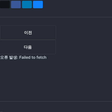
X
Facebook
LinkedIn
Bluesky
이전
다음