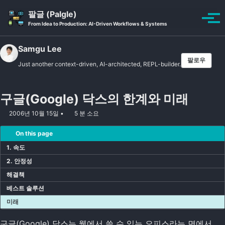
Skip to primary navigation
Skip to content
Skip to footer
팔글 (Palgle)
Toggle se
토글
From Idea to Production: AI-Driven Workflows & Systems
Samgu Lee
팔로우
Just another context-driven, AI-architected, REPL-builder.
구글(Google) 닥스의 한계와 미래
2006년 10월 15일
5 분 소요
On this page
1. 속도
2. 안정성
해결책
베스트 솔루션
미래
구글(Google) 닥스는 웹에서 쓸 수 있는 오피스라는 면에서