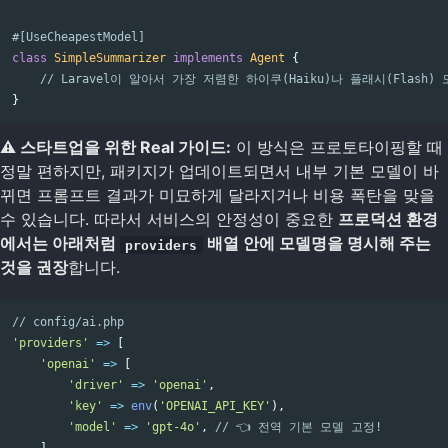
#[UseCheapestModel]
class
SimpleSummarizer
implements
Agent
{
// Laravel이 알아서 가장 저렴한 하이쿠(Haiku)나 플래시(Flash
}
⚠️ 스타트업을 위한 Real 가이드:
이 방식은 프로토타이핑할 때
정말 편하지만, 패키지가 업데이트되면서 내부 기본 모델이 바
뀌면 프롬프트 결과가 미묘하게 달라지거나 비용 폭탄을 맞을
수 있습니다. 따라서 서비스의 안정성이 중요한
프로덕션 환경
에서는 아래처럼
배열 안에 모델명을 명시해 주는
providers
것을 권장
합니다.
// config/ai.php
'providers'
=>
[
'openai'
=>
[
'driver'
=>
'openai'
,
'key'
=>
env
(
'OPENAI_API_KEY'
),
'model'
=>
'gpt-4o'
,
// 👈 전역 기본 모델 고정!
],