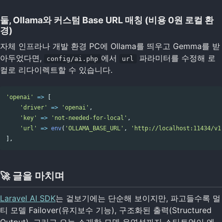
둘, Ollama와 커스텀 Base URL 매칭 (비용 0원 로컬 환
경)
자체 인프라나 개발 환경 PC에 Ollama를 띄우고 Gemma를 받
아두었다면,
에서
파라미터를 수정해 로
config/ai.php
url
컬로 리다이렉트할 수 있습니다.
'openai'
=>
[
'driver'
=>
'openai'
,
'key'
=>
'not-needed-for-local'
,
'url'
=>
env
(
'OLLAMA_BASE_URL'
,
'http://localhost:11434/v1
],
🚀 글을 마치며
Laravel AI SDK
는 겉보기에는 단순해 보이지만, 파고들수록 멀
티 모델 Failover(유지보수 기능), 구조화된 출력(Structured
Output), 그리고 오늘 소개한 모델 유연성까지 스타트업이 엔